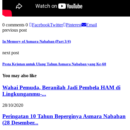
0 comments
0
Facebook
Twitter
Pinterest
Email
previous post
In Memory of Asmara Nababan (Part 3/4)
next post
Pesta Kejutan untuk Ulang Tahun Asmara Nababan yang Ke-60
You may also like
Wahai Pemuda, Beranilah Jadi Pembela HAM di
Lingkunganmu-...
28/10/2020
Peringatan 10 Tahun Beperginya Asmara Nababan
(28 Desember...