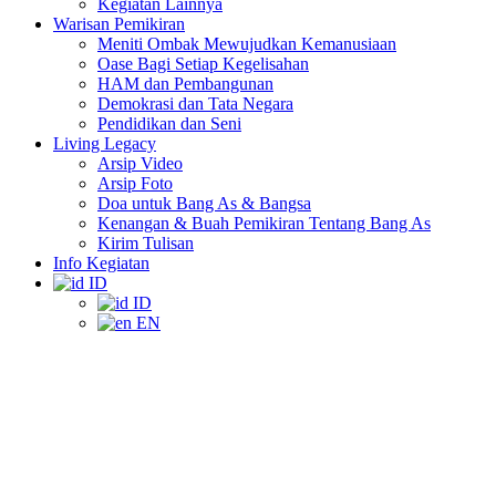
Kegiatan Lainnya
Warisan Pemikiran
Meniti Ombak Mewujudkan Kemanusiaan
Oase Bagi Setiap Kegelisahan
HAM dan Pembangunan
Demokrasi dan Tata Negara
Pendidikan dan Seni
Living Legacy
Arsip Video
Arsip Foto
Doa untuk Bang As & Bangsa
Kenangan & Buah Pemikiran Tentang Bang As
Kirim Tulisan
Info Kegiatan
ID
ID
EN