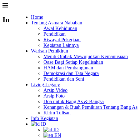
Home
In
Tentang Asmara Nababan
Awal Kehidupan
Pendidikan
Riwayat Pekerjaan
Kegiatan Lainnya
Warisan Pemikiran
Meniti Ombak Mewujudkan Kemanusiaan
Oase Bagi Setiap Kegelisahan
HAM dan Pembangunan
Demokrasi dan Tata Negara
Pendidikan dan Seni
Living Legacy
Arsip Video
Arsip Foto
Doa untuk Bang As & Bangsa
Kenangan & Buah Pemikiran Tentang Bang As
Kirim Tulisan
Info Kegiatan
ID
ID
EN