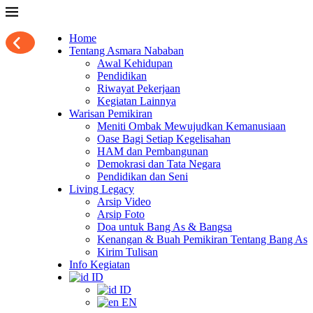
Home
Tentang Asmara Nababan
Awal Kehidupan
Pendidikan
Riwayat Pekerjaan
Kegiatan Lainnya
Warisan Pemikiran
Meniti Ombak Mewujudkan Kemanusiaan
Oase Bagi Setiap Kegelisahan
HAM dan Pembangunan
Demokrasi dan Tata Negara
Pendidikan dan Seni
Living Legacy
Arsip Video
Arsip Foto
Doa untuk Bang As & Bangsa
Kenangan & Buah Pemikiran Tentang Bang As
Kirim Tulisan
Info Kegiatan
ID
ID
EN