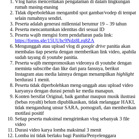
Vlog harus menceritakan pengalaman di dalam lingkungan
rumah masing-masing
Tidak diperbolehkan mengambil spot gambar/vodep di tempat
selain rumahnya sendiri.
Peserta adalah generasi millennial berumur 19 – 39 tahun
Peserta mencantumkan identitas diri sesuai ID
Peserta wajib mengisi form pendaftaran pada link:
https://forms.gle/15UUhc9Ndz8Lrq8ZA
Mengunggah atau upload vlog di
google drive
panitia akan
membalas tiap peserta dengan memberikan link video, apabila
sudah tayang di youtube panitia.
Peserta wajib mempromosikan videonya di youtube dengan
meminta subscribe dan like dari para fansnya, berikut
Instagram atau media lainnya dengan menampilkan
highlight
berdurasi 1 menit.
Peserta tidak diperbolehkan meng-unggah atau upload video
karyanya dengan durasi penuh ke media manapun.
Konten bersifat Original, baik gambar maupun musik ilustrasi
(bebas royalti) belum dipublikasikan, tidak melanggar HAKI,
tidak mengandung unsur SARA, pornografi, dan memberikan
motifasi positif
Setiap peserta maksimal mengirimkan vlog sebanyak 3 file
video
Durasi video karya lomba maksimal 3 menit
Lomba ini tidak berlaku bagi Panitia/Penyelenggara