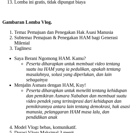
Lomba ini gratis, tidak dipungut biaya
Gambaran Lomba Vlog.
Tema
:
Pemajuan dan Penegakan Hak Asasi Manusia
Subtema
:
Pemajuan & Penegakan HAM bagi Generasi
Milenial
Taglines
:
Saya Berani Ngomong HAM. Kamu?
Peserta diharapkan untuk membuat video tentang
suatu isu HAM yang ia pedulikan,
apakah tentang
masalahnya, solusi yang diperlukan, dan lain
sebagainya
Menjalin Asmara dengan HAM, Kuy!
Peserta diharapkan untuk meneliti tentang kehidupan
dan pemikiran Asmara Nababan dan
membuat suatu
video pendek yang terinsiprasi dari kehidupan dan
pemikirannya antara lain
tentang demokrasi, hak asasi
manusia, pelanggaran HAM masa lalu, dan
pendidikan anak
Model Vlog
:
bebas, komunikatif.
Durasi Vlog
:
Maksimal 3 menit