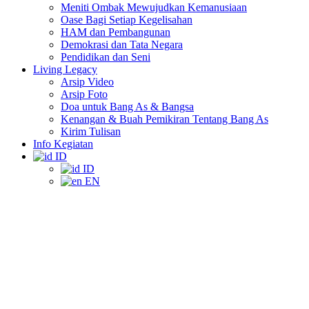
Meniti Ombak Mewujudkan Kemanusiaan
Oase Bagi Setiap Kegelisahan
HAM dan Pembangunan
Demokrasi dan Tata Negara
Pendidikan dan Seni
Living Legacy
Arsip Video
Arsip Foto
Doa untuk Bang As & Bangsa
Kenangan & Buah Pemikiran Tentang Bang As
Kirim Tulisan
Info Kegiatan
ID
ID
EN